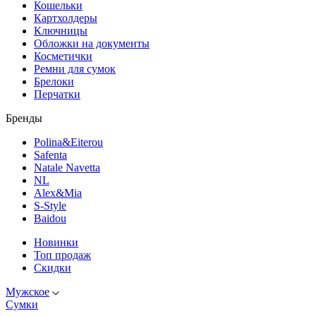
Кошельки
Картхолдеры
Ключницы
Обложки на документы
Косметички
Ремни для сумок
Брелоки
Перчатки
Бренды
Polina&Eiterou
Safenta
Natale Navetta
NL
Alex&Mia
S-Style
Baidou
Новинки
Топ продаж
Скидки
Мужское
Сумки