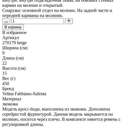
Внутри: внутри подкладочная ткань, на боковых стенках
карман на молнии и открытый.
Снаружи: основной отдел на молнии. На задней части и
передней карманы на молниях.
В корзину
В избранное
Артикул
270179 beige
Ширина (см)
9
Длина (см)
22
Высота (см)
15
Вес (г)
450
Бренд
Velina Fabbiano-Safenta
Материал
экокожа
Модель кросс-боди, выполнена из экокожи. Дополнена
серебристой фурнитурой. Данная модель закрывается на
молнию, носится через плечо. В комплекте имеется ремень с
регулировкой длины.