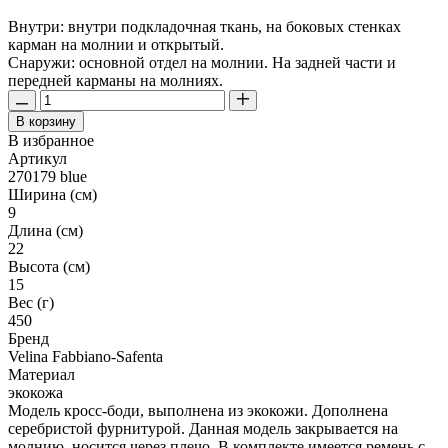
Внутри: внутри подкладочная ткань, на боковых стенках
карман на молнии и открытый.
Снаружи: основной отдел на молнии. На задней части и
передней карманы на молниях.
В корзину
В избранное
Артикул
270179 blue
Ширина (см)
9
Длина (см)
22
Высота (см)
15
Вес (г)
450
Бренд
Velina Fabbiano-Safenta
Материал
экокожа
Модель кросс-боди, выполнена из экокожи. Дополнена
серебристой фурнитурой. Данная модель закрывается на
молнию, носится через плечо. В комплекте имеется ремень с