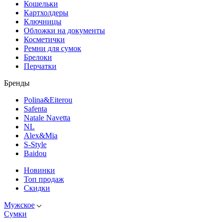
Кошельки
Картхолдеры
Ключницы
Обложки на документы
Косметички
Ремни для сумок
Брелоки
Перчатки
Бренды
Polina&Eiterou
Safenta
Natale Navetta
NL
Alex&Mia
S-Style
Baidou
Новинки
Топ продаж
Скидки
Мужское
Сумки